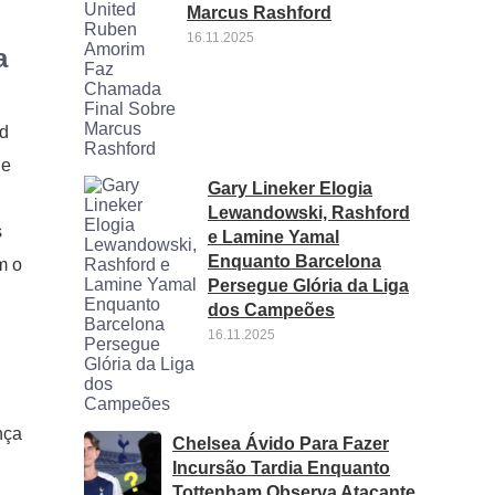
Marcus Rashford
16.11.2025
a
rd
le
Gary Lineker Elogia
Lewandowski, Rashford
s
e Lamine Yamal
Enquanto Barcelona
m o
Persegue Glória da Liga
dos Campeões
16.11.2025
nça
Chelsea Ávido Para Fazer
Incursão Tardia Enquanto
Tottenham Observa Atacante