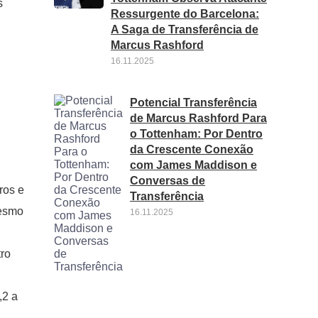
s
Ressurgente do Barcelona:
A Saga de Transferência de
Marcus Rashford
16.11.2025
Potencial Transferência
de Marcus Rashford Para
o Tottenham: Por Dentro
da Crescente Conexão
com James Maddison e
Conversas de
ros e
Transferência
mesmo
16.11.2025
ro
,2 a