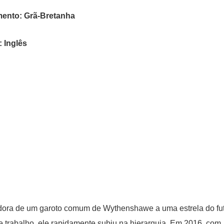
mento: Grã-Bretanha
 Inglês
adora de um garoto comum de Wythenshawe a uma estrela do fu
de trabalho, ele rapidamente subiu na hierarquia. Em 2016, com