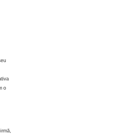
seu
ativa
m o
irmã,