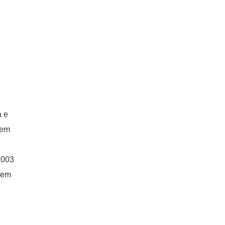
a e
 em
2003
 em