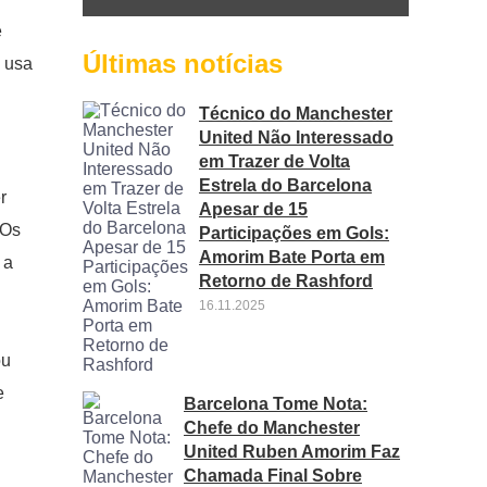
e
Últimas notícias
e usa
Técnico do Manchester
United Não Interessado
em Trazer de Volta
Estrela do Barcelona
r
Apesar de 15
 Os
Participações em Gols:
Amorim Bate Porta em
 a
Retorno de Rashford
16.11.2025
ou
e
Barcelona Tome Nota:
Chefe do Manchester
United Ruben Amorim Faz
Chamada Final Sobre